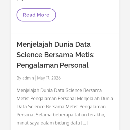
Menembus
Read More
Batas
Bersama
Dexwin88
Menjelajah Dunia Data
Science Bersama Metis:
Pengalaman Personal
Posted
By
admin
May 17, 2026
on
Menjelajah Dunia Data Science Bersama
Metis: Pengalaman Personal Menjelajah Dunia
Data Science Bersama Metis: Pengalaman
Personal Selama beberapa tahun terakhir,
minat saya dalam bidang data […]