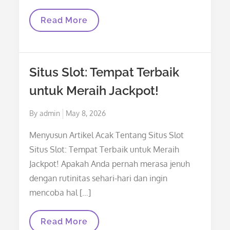
Menjelajahi
Read More
HibikiWin:
Platform
Penghargaan
Dan
Hiburan
Situs Slot: Tempat Terbaik
untuk Meraih Jackpot!
Posted
By
admin
May 8, 2026
on
Menyusun Artikel Acak Tentang Situs Slot
Situs Slot: Tempat Terbaik untuk Meraih
Jackpot! Apakah Anda pernah merasa jenuh
dengan rutinitas sehari-hari dan ingin
mencoba hal […]
Situs
Read More
Slot: