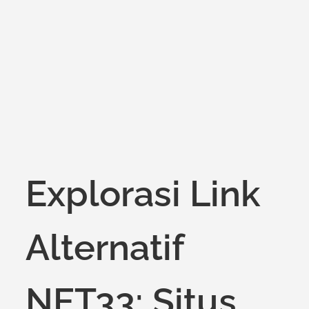
on
Explorasi Link
Alternatif
NET33: Situs