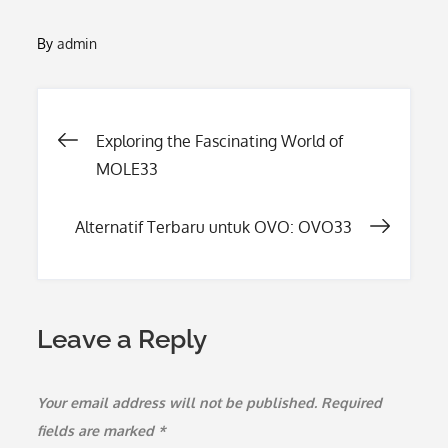
By
admin
Post
Exploring the Fascinating World of
MOLE33
navigation
Alternatif Terbaru untuk OVO: OVO33
Leave a Reply
Your email address will not be published.
Required
fields are marked
*