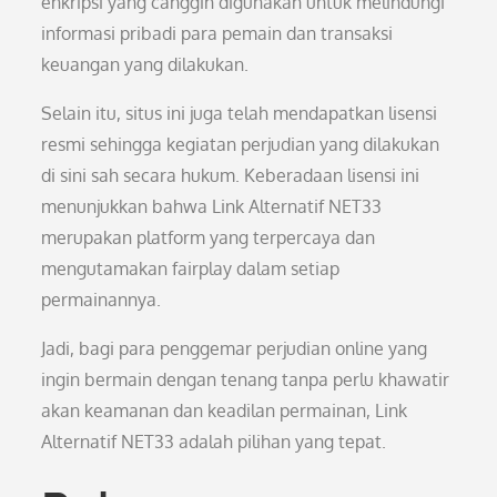
enkripsi yang canggih digunakan untuk melindungi
informasi pribadi para pemain dan transaksi
keuangan yang dilakukan.
Selain itu, situs ini juga telah mendapatkan lisensi
resmi sehingga kegiatan perjudian yang dilakukan
di sini sah secara hukum. Keberadaan lisensi ini
menunjukkan bahwa Link Alternatif NET33
merupakan platform yang terpercaya dan
mengutamakan fairplay dalam setiap
permainannya.
Jadi, bagi para penggemar perjudian online yang
ingin bermain dengan tenang tanpa perlu khawatir
akan keamanan dan keadilan permainan, Link
Alternatif NET33 adalah pilihan yang tepat.