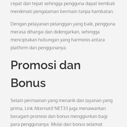
cepat dan tepat sehingga pengguna dapat kembali
menikmati pengalaman bermain tanpa hambatan.
Dengan pelayanan pelanggan yang baik, pengguna
merasa dihargai dan didengarkan, sehingga
menciptakan hubungan yang harmonis antara
platform dan penggunanya.
Promosi dan
Bonus
Selain permainan yang menarik dan layanan yang
prima, Link Alternatif NET33 juga menawarkan
beragam promosi dan bonus menggiurkan bagi
para penggunanya. Mulai dari bonus selamat