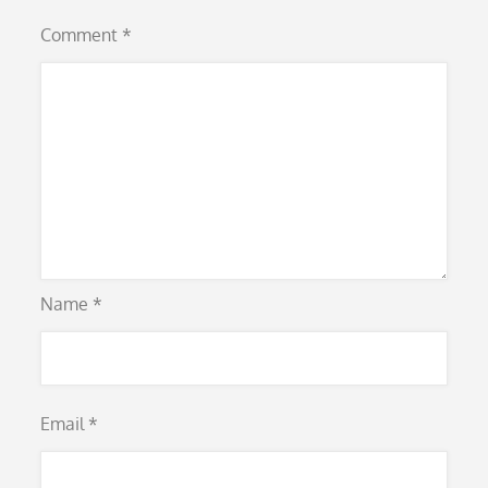
Comment
*
Name
*
Email
*