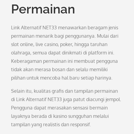
Permainan
Link Alternatif NET33 menawarkan beragam jenis
permainan menarik bagi penggunanya. Mulai dari
slot online, live casino, poker, hingga taruhan
olahraga, semua dapat dinikmati di platform ini.
Keberagaman permainan ini membuat pengguna
tidak akan merasa bosan dan selalu memiliki
pilihan untuk mencoba hal baru setiap harinya.
Selain itu, kualitas grafis dan tampilan permainan
di Link Alternatif NET33 juga patut diacungi jempol.
Pengguna dapat merasakan sensasi bermain
layaknya berada di kasino sungguhan melalui
tampilan yang realistis dan responsif.