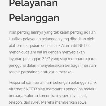
Pelayanan
Pelanggan
Poin penting lainnya yang tak kalah penting adalah
kualitas pelayanan pelanggan yang diberikan oleh
platform perjudian online. Link Alternatif NET33
menonjol dalam hal ini dengan menyediakan
layanan pelanggan 24/7 yang siap membantu para
pengguna dalam menyelesaikan berbagai masalah
terkait permainan atau akun mereka.
Responsif dan ramah, tim dukungan pelanggan Link
Alternatif NET33 siap membantu pengguna melalui
berbagai saluran komunikasi seperti live chat,
telepon, dan surel. Mereka memberikan solusi