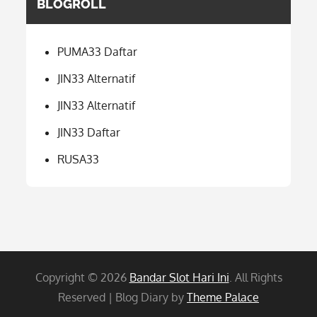
BLOGROLL
PUMA33 Daftar
JIN33 Alternatif
JIN33 Alternatif
JIN33 Daftar
RUSA33
Copyright © 2026
Bandar Slot Hari Ini
. All Rights
Reserved | Blog Diary by
Theme Palace