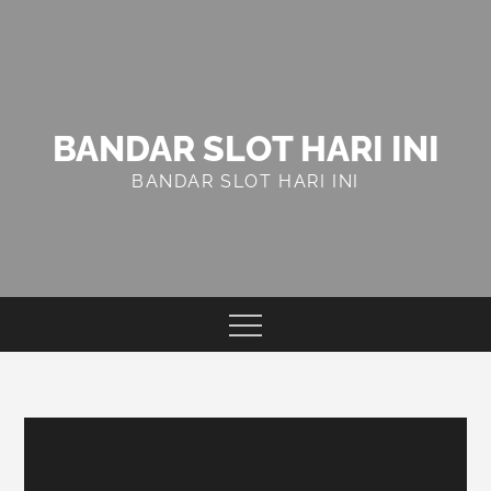
Skip
to
content
BANDAR SLOT HARI INI
BANDAR SLOT HARI INI