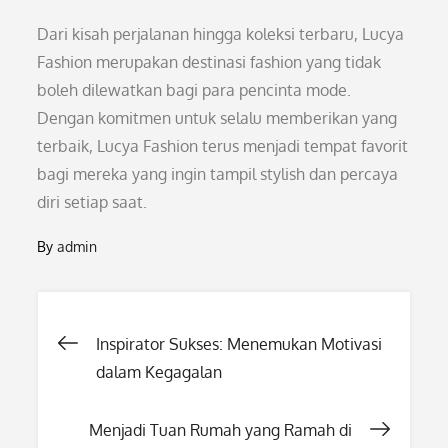
Dari kisah perjalanan hingga koleksi terbaru, Lucya
Fashion merupakan destinasi fashion yang tidak
boleh dilewatkan bagi para pencinta mode.
Dengan komitmen untuk selalu memberikan yang
terbaik, Lucya Fashion terus menjadi tempat favorit
bagi mereka yang ingin tampil stylish dan percaya
diri setiap saat.
By
admin
Post
Inspirator Sukses: Menemukan Motivasi
dalam Kegagalan
navigation
Menjadi Tuan Rumah yang Ramah di