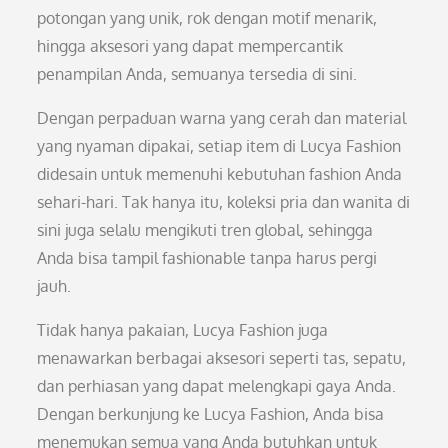
potongan yang unik, rok dengan motif menarik,
hingga aksesori yang dapat mempercantik
penampilan Anda, semuanya tersedia di sini.
Dengan perpaduan warna yang cerah dan material
yang nyaman dipakai, setiap item di Lucya Fashion
didesain untuk memenuhi kebutuhan fashion Anda
sehari-hari. Tak hanya itu, koleksi pria dan wanita di
sini juga selalu mengikuti tren global, sehingga
Anda bisa tampil fashionable tanpa harus pergi
jauh.
Tidak hanya pakaian, Lucya Fashion juga
menawarkan berbagai aksesori seperti tas, sepatu,
dan perhiasan yang dapat melengkapi gaya Anda.
Dengan berkunjung ke Lucya Fashion, Anda bisa
menemukan semua yang Anda butuhkan untuk