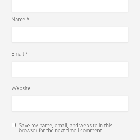
Name
*
Email
*
Website
Save my name, email, and website in this
browser for the next time I comment.