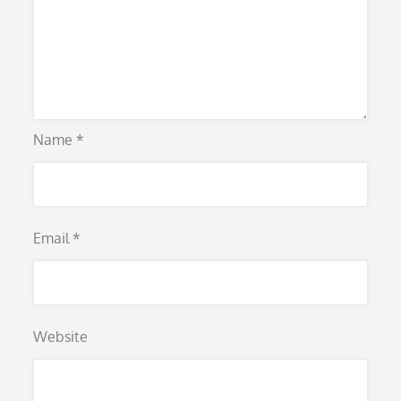
Name
*
Email
*
Website