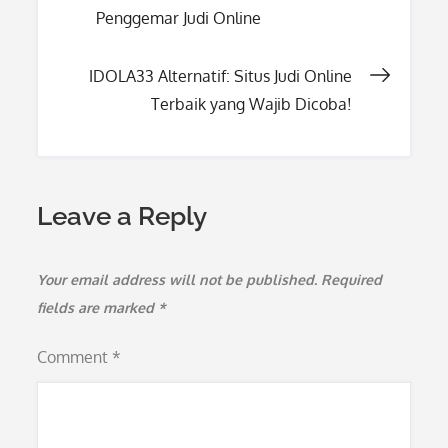
Penggemar Judi Online
navigation
IDOLA33 Alternatif: Situs Judi Online
Terbaik yang Wajib Dicoba!
Leave a Reply
Your email address will not be published.
Required
fields are marked
*
Comment
*