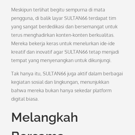
Meskipun terlihat begitu sempurna di mata
pengguna, di balik layar SULTAN66 terdapat tim
yang sangat berdedikasi dan bersemangat untuk
terus menghadirkan konten-konten berkualitas.
Mereka bekerja keras untuk menelurkan ide-ide
kreatif dan inovatif agar SULTAN66 tetap menjadi
tempat yang menyenangkan untuk dikunjungi.
Tak hanya itu, SULTAN66 juga aktif dalam berbagai
kegiatan sosial dan lingkungan, menunjukkan
bahwa mereka bukan hanya sekedar platform
digital biasa.
Melangkah