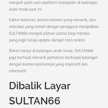
menjadi salah satu platform terpopuler di kalangan
anak muda saat ini.
Faktor kekinian, konten-konten yang menarik, dan
interaksi yang ramah dengan pengguna menjadikan
SULTAN66 menjadi pilihan utama bagi mereka
yang ingin tetap update dengan tren terkini.
Bukan hanya di kalangan anak muda, SULTAN66
juga berhasil menarik perhatian berbagai kalangan
dengan konten-kontennya yang inspiratif dan
informatif.
Dibalik Layar
SULTAN66