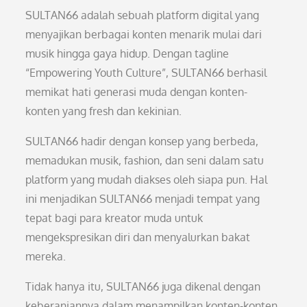
SULTAN66 adalah sebuah platform digital yang
menyajikan berbagai konten menarik mulai dari
musik hingga gaya hidup. Dengan tagline
“Empowering Youth Culture”, SULTAN66 berhasil
memikat hati generasi muda dengan konten-
konten yang fresh dan kekinian.
SULTAN66 hadir dengan konsep yang berbeda,
memadukan musik, fashion, dan seni dalam satu
platform yang mudah diakses oleh siapa pun. Hal
ini menjadikan SULTAN66 menjadi tempat yang
tepat bagi para kreator muda untuk
mengekspresikan diri dan menyalurkan bakat
mereka.
Tidak hanya itu, SULTAN66 juga dikenal dengan
keberaniannya dalam menampilkan konten-konten