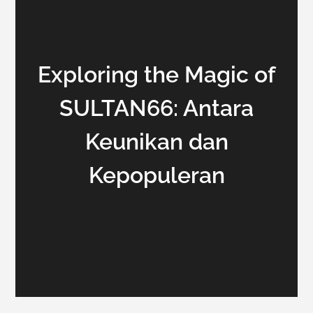
Exploring the Magic of
SULTAN66: Antara
Keunikan dan
Kepopuleran