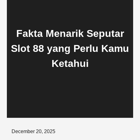
Fakta Menarik Seputar
Slot 88 yang Perlu Kamu
Ketahui
Posted
December 20, 2025
on