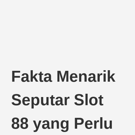
Fakta Menarik
Seputar Slot
88 yang Perlu