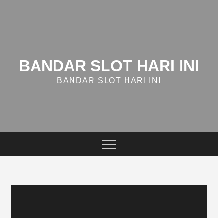
Skip
to
content
BANDAR SLOT HARI INI
BANDAR SLOT HARI INI