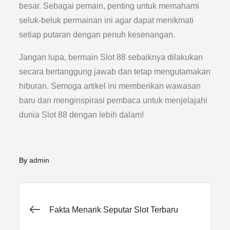
besar. Sebagai pemain, penting untuk memahami
seluk-beluk permainan ini agar dapat menikmati
setiap putaran dengan penuh kesenangan.
Jangan lupa, bermain Slot 88 sebaiknya dilakukan
secara bertanggung jawab dan tetap mengutamakan
hiburan. Semoga artikel ini memberikan wawasan
baru dan menginspirasi pembaca untuk menjelajahi
dunia Slot 88 dengan lebih dalam!
By
admin
Post
Fakta Menarik Seputar Slot Terbaru