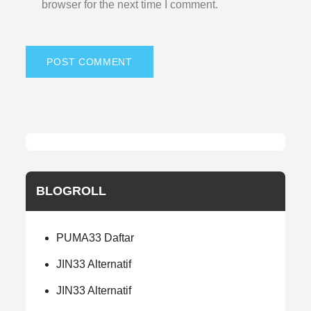
browser for the next time I comment.
BLOGROLL
PUMA33 Daftar
JIN33 Alternatif
JIN33 Alternatif