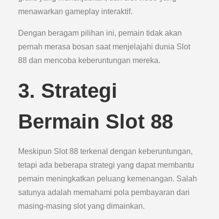
menawarkan gameplay interaktif.
Dengan beragam pilihan ini, pemain tidak akan
pernah merasa bosan saat menjelajahi dunia Slot
88 dan mencoba keberuntungan mereka.
3. Strategi
Bermain Slot 88
Meskipun Slot 88 terkenal dengan keberuntungan,
tetapi ada beberapa strategi yang dapat membantu
pemain meningkatkan peluang kemenangan. Salah
satunya adalah memahami pola pembayaran dari
masing-masing slot yang dimainkan.