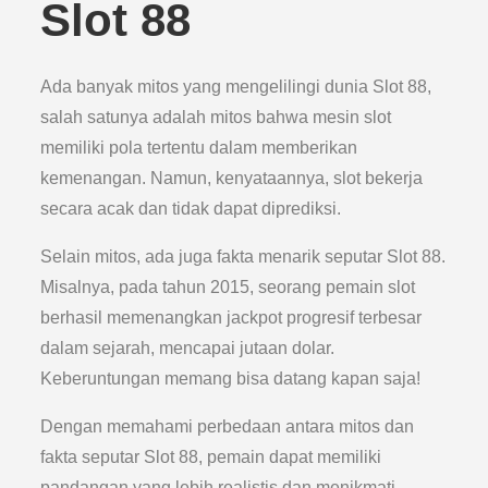
Slot 88
Ada banyak mitos yang mengelilingi dunia Slot 88,
salah satunya adalah mitos bahwa mesin slot
memiliki pola tertentu dalam memberikan
kemenangan. Namun, kenyataannya, slot bekerja
secara acak dan tidak dapat diprediksi.
Selain mitos, ada juga fakta menarik seputar Slot 88.
Misalnya, pada tahun 2015, seorang pemain slot
berhasil memenangkan jackpot progresif terbesar
dalam sejarah, mencapai jutaan dolar.
Keberuntungan memang bisa datang kapan saja!
Dengan memahami perbedaan antara mitos dan
fakta seputar Slot 88, pemain dapat memiliki
pandangan yang lebih realistis dan menikmati