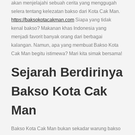
akan menjelajahi sebuah cerita yang menggugah
selera tentang kelezatan bakso dari Kota Cak Man.
https://baksokotacakman.com
Siapa yang tidak
kenal bakso? Makanan khas Indonesia yang
menjadi favorit banyak orang dari berbagai
kalangan. Namun, apa yang membuat Bakso Kota
Cak Man begitu istimewa? Mari kita simak bersama!
Sejarah Berdirinya
Bakso Kota Cak
Man
Bakso Kota Cak Man bukan sekadar warung bakso