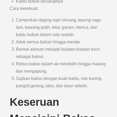
Kaldu bubuk secukupnya
Cara membuat:
Campurkan daging sapi cincang, tepung sagu
tani, bawang putih, telur, garam, merica, dan
kaldu bubuk dalam satu wadah.
Aduk semua bahan hingga merata.
Bentuk adonan menjadi bulatan-bulatan kecil
sebagai bakso.
Rebus bakso dalam air mendidih hingga matang
dan mengapung.
Sajikan bakso dengan kuah kaldu, mie kuning,
pangsit goreng, tahu, dan daun seledri.
Keseruan