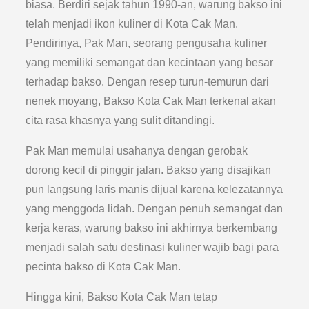
biasa. Berdiri sejak tahun 1990-an, warung bakso ini
telah menjadi ikon kuliner di Kota Cak Man.
Pendirinya, Pak Man, seorang pengusaha kuliner
yang memiliki semangat dan kecintaan yang besar
terhadap bakso. Dengan resep turun-temurun dari
nenek moyang, Bakso Kota Cak Man terkenal akan
cita rasa khasnya yang sulit ditandingi.
Pak Man memulai usahanya dengan gerobak
dorong kecil di pinggir jalan. Bakso yang disajikan
pun langsung laris manis dijual karena kelezatannya
yang menggoda lidah. Dengan penuh semangat dan
kerja keras, warung bakso ini akhirnya berkembang
menjadi salah satu destinasi kuliner wajib bagi para
pecinta bakso di Kota Cak Man.
Hingga kini, Bakso Kota Cak Man tetap