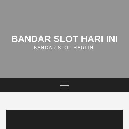
Skip
to
content
BANDAR SLOT HARI INI
BANDAR SLOT HARI INI