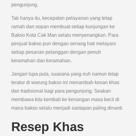
pengunjung.
Tak hanya itu, kecepatan pelayanan yang tetap
ramah dan sopan membuat setiap kunjungan ke
Bakso Kota Cak Man selalu menyenangkan. Para
penjual bakso pun dengan senang hati melayani
setiap pesanan pelanggan dengan penuh
keramahan dan keramahan.
Jangan lupa pula, suasana yang riuh namun tetap
teratur di warung bakso ini menambah kesan khas
dan tradisional bagi para pengunjung. Seakan
membawa kita kembali ke kenangan masa kecil di
mana bakso selalu menjadi santapan paling dinanti.
Resep Khas