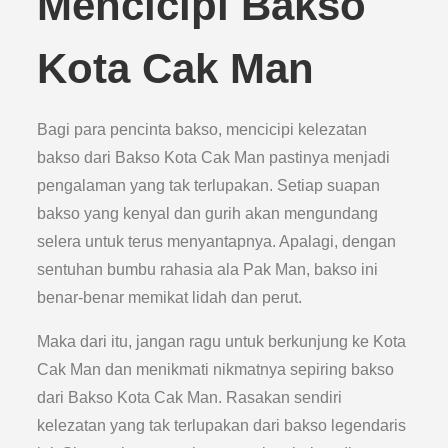
Mencicipi Bakso
Kota Cak Man
Bagi para pencinta bakso, mencicipi kelezatan
bakso dari Bakso Kota Cak Man pastinya menjadi
pengalaman yang tak terlupakan. Setiap suapan
bakso yang kenyal dan gurih akan mengundang
selera untuk terus menyantapnya. Apalagi, dengan
sentuhan bumbu rahasia ala Pak Man, bakso ini
benar-benar memikat lidah dan perut.
Maka dari itu, jangan ragu untuk berkunjung ke Kota
Cak Man dan menikmati nikmatnya sepiring bakso
dari Bakso Kota Cak Man. Rasakan sendiri
kelezatan yang tak terlupakan dari bakso legendaris