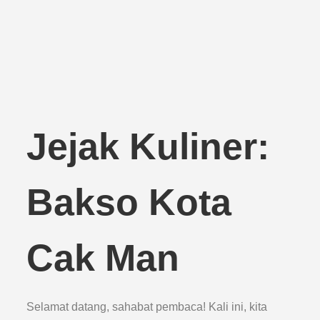
Jejak Kuliner:
Bakso Kota
Cak Man
Selamat datang, sahabat pembaca! Kali ini, kita