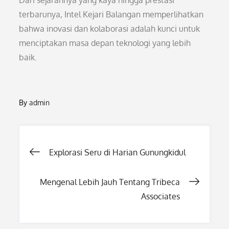
Dari sejarahnya yang kaya hingga prestasi
terbarunya, Intel Kejari Balangan memperlihatkan
bahwa inovasi dan kolaborasi adalah kunci untuk
menciptakan masa depan teknologi yang lebih
baik.
By
admin
Post
Explorasi Seru di Harian Gunungkidul
navigation
Mengenal Lebih Jauh Tentang Tribeca
Associates