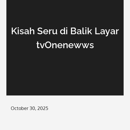
Kisah Seru di Balik Layar
tvOnenewws
Posted
October 30, 2025
on