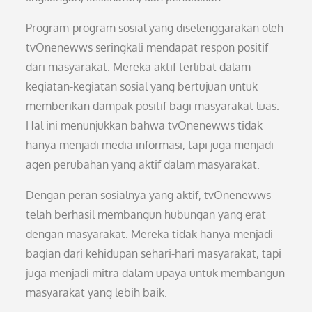
Program-program sosial yang diselenggarakan oleh
tvOnenewws seringkali mendapat respon positif
dari masyarakat. Mereka aktif terlibat dalam
kegiatan-kegiatan sosial yang bertujuan untuk
memberikan dampak positif bagi masyarakat luas.
Hal ini menunjukkan bahwa tvOnenewws tidak
hanya menjadi media informasi, tapi juga menjadi
agen perubahan yang aktif dalam masyarakat.
Dengan peran sosialnya yang aktif, tvOnenewws
telah berhasil membangun hubungan yang erat
dengan masyarakat. Mereka tidak hanya menjadi
bagian dari kehidupan sehari-hari masyarakat, tapi
juga menjadi mitra dalam upaya untuk membangun
masyarakat yang lebih baik.