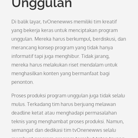
Unggulan
Di balik layar, tvOnenewws memiliki tim kreatif
yang bekerja keras untuk menciptakan program
unggulan. Mereka harus berkumpul, berdiskusi, dan
merancang konsep program yang tidak hanya
informatif tapi juga menghibur. Tidak jarang,
mereka harus melakukan riset mendalam untuk
menghasilkan konten yang bermanfaat bagi
penonton.
Proses produksi program unggulan juga tidak selalu
mulus. Terkadang tim harus berjuang melawan
deadline ketat atau menghadapi permasalahan
teknis yang menghambat proses produksi. Namun,
semangat dan dedikasi tim tvOnenewws selalu