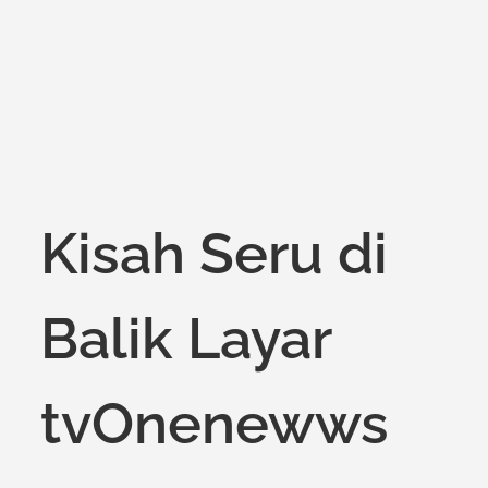
Kisah Seru di
Balik Layar
tvOnenewws