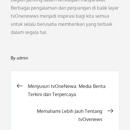
Berbagai pengalaman dan perjuangan di balik layar
tvOnenewws menjadi inspirasi bagi kita semua
untuk selalu berusaha memberikan yang terbaik
dalam segala hal.
By
admin
Post
Menyusuri tvOneNewa: Media Berita
Terkini dan Terpercaya
navigation
Memahami Lebih Jauh Tentang
tvOvenews