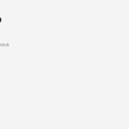
o
ntuk