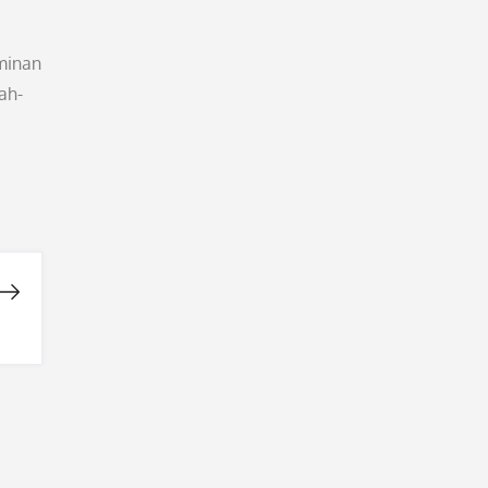
minan
ah-