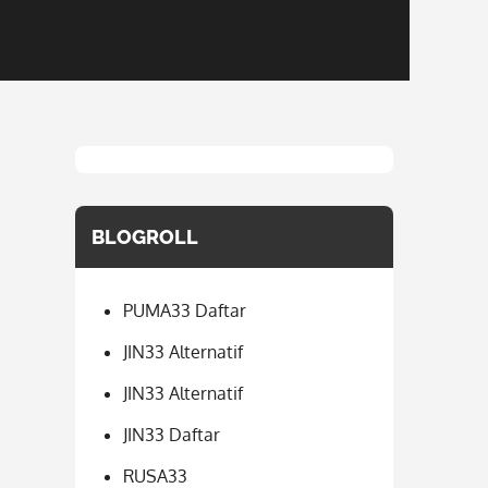
BLOGROLL
PUMA33 Daftar
JIN33 Alternatif
JIN33 Alternatif
JIN33 Daftar
RUSA33