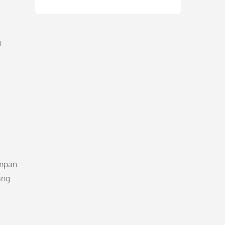
n
impan
ang