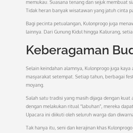
memukau. Suasana tenang dan sejuk membuat siap
Tidak heran banyak wisatawan yang jatuh cinta 
Bagi pecinta petualangan, Kulonprogo juga menaw
lainnya. Dari Gunung Kidul hingga Kaliurang, set
Keberagaman Buda
Selain keindahan alamnya, Kulonprogo juga kaya 
masyarakat setempat. Setiap tahun, berbagai fest
moyang.
Salah satu tradisi yang masih dijaga dengan kuat
dengan melakukan ritual “labuhan”, mereka dap
Upacara ini diikuti oleh seluruh warga dan diwarn
Tak hanya itu, seni dan kerajinan khas Kulonprogo