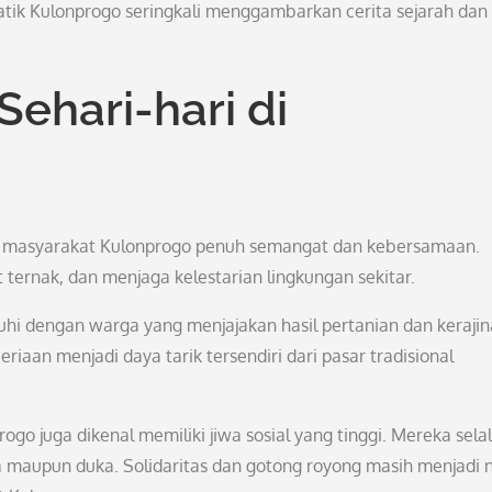
tik Kulonprogo seringkali menggambarkan cerita sejarah dan
Sehari-hari di
an masyarakat Kulonprogo penuh semangat dan kebersamaan.
 ternak, dan menjaga kelestarian lingkungan sekitar.
nuhi dengan warga yang menjajakan hasil pertanian dan keraji
iaan menjadi daya tarik tersendiri dari pasar tradisional
go juga dikenal memiliki jiwa sosial yang tinggi. Mereka sela
maupun duka. Solidaritas dan gotong royong masih menjadi ni