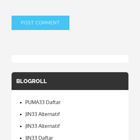
BLOGROLL
PUMA33 Daftar
JIN33 Alternatif
JIN33 Alternatif
JIN33 Daftar