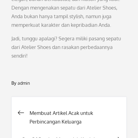
Dengan mengenakan sepatu dari Atelier Shoes,
Anda bukan hanya tampil stylish, namun juga
memperkuat karakter dan kepribadian Anda.
Jadi, tunggu apalagi? Segera miliki pasang sepatu
dari Atelier Shoes dan rasakan perbedaannya
sendiri!
By
admin
Post
Membuat Artikel Acak untuk
Perbincangan Keluarga
navigation