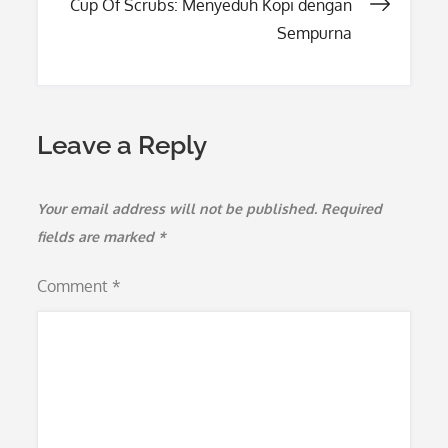
Cup Of Scrubs: Menyeduh Kopi dengan
Sempurna
Leave a Reply
Your email address will not be published.
Required
fields are marked
*
Comment
*