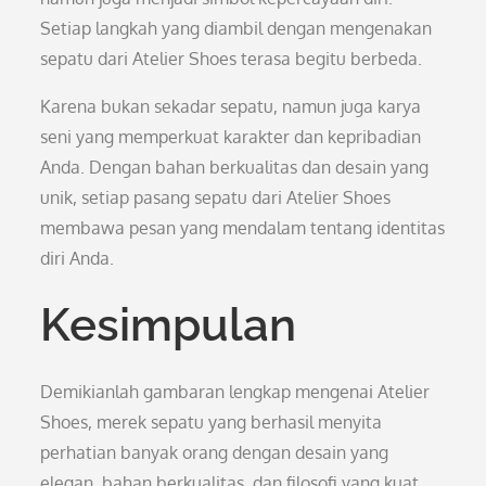
Setiap langkah yang diambil dengan mengenakan
sepatu dari Atelier Shoes terasa begitu berbeda.
Karena bukan sekadar sepatu, namun juga karya
seni yang memperkuat karakter dan kepribadian
Anda. Dengan bahan berkualitas dan desain yang
unik, setiap pasang sepatu dari Atelier Shoes
membawa pesan yang mendalam tentang identitas
diri Anda.
Kesimpulan
Demikianlah gambaran lengkap mengenai Atelier
Shoes, merek sepatu yang berhasil menyita
perhatian banyak orang dengan desain yang
elegan, bahan berkualitas, dan filosofi yang kuat.