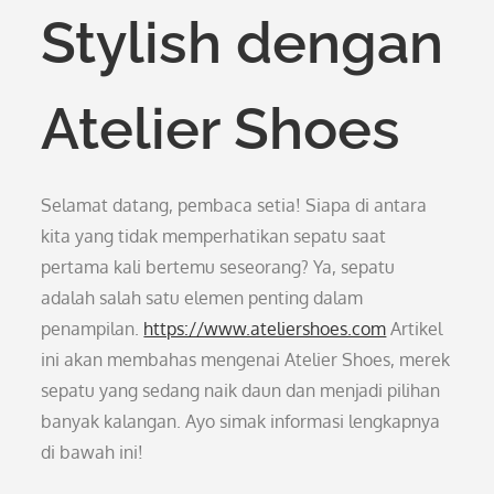
Stylish dengan
Atelier Shoes
Selamat datang, pembaca setia! Siapa di antara
kita yang tidak memperhatikan sepatu saat
pertama kali bertemu seseorang? Ya, sepatu
adalah salah satu elemen penting dalam
penampilan.
https://www.ateliershoes.com
Artikel
ini akan membahas mengenai Atelier Shoes, merek
sepatu yang sedang naik daun dan menjadi pilihan
banyak kalangan. Ayo simak informasi lengkapnya
di bawah ini!