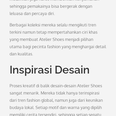
sehingga pemakainya bisa bergerak dengan
leluasa dan percaya diri.
Berbagai koleksi mereka selalu mengikuti tren
terkini namun tetap mempertahankan ciri khas
yang membuat Atelier Shoes menjadi pilihan
utama bagi pecinta fashion yang menghargai detail
dan kualitas.
Inspirasi Desain
Proses kreatif di balik desain-desain Atelier Shoes
sangat menarik. Mereka tidak hanya terinspirasi
dari tren fashion global, namun juga dari keunikan
budaya lokal. Setiap motif dan warna yang dipilih
memiliki cerita tersendiri, sehingga setiap sepatu