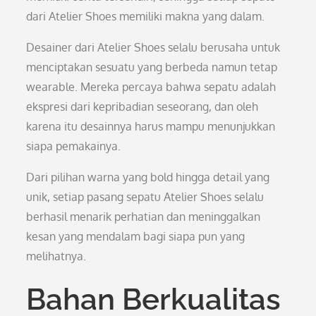
dari Atelier Shoes memiliki makna yang dalam.
Desainer dari Atelier Shoes selalu berusaha untuk
menciptakan sesuatu yang berbeda namun tetap
wearable. Mereka percaya bahwa sepatu adalah
ekspresi dari kepribadian seseorang, dan oleh
karena itu desainnya harus mampu menunjukkan
siapa pemakainya.
Dari pilihan warna yang bold hingga detail yang
unik, setiap pasang sepatu Atelier Shoes selalu
berhasil menarik perhatian dan meninggalkan
kesan yang mendalam bagi siapa pun yang
melihatnya.
Bahan Berkualitas