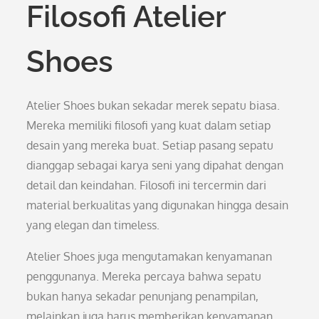
Filosofi Atelier
Shoes
Atelier Shoes bukan sekadar merek sepatu biasa.
Mereka memiliki filosofi yang kuat dalam setiap
desain yang mereka buat. Setiap pasang sepatu
dianggap sebagai karya seni yang dipahat dengan
detail dan keindahan. Filosofi ini tercermin dari
material berkualitas yang digunakan hingga desain
yang elegan dan timeless.
Atelier Shoes juga mengutamakan kenyamanan
penggunanya. Mereka percaya bahwa sepatu
bukan hanya sekadar penunjang penampilan,
melainkan juga harus memberikan kenyamanan