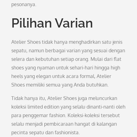
pesonanya.
Pilihan Varian
Atelier Shoes tidak hanya menghadirkan satu jenis
sepatu, namun berbagai varian yang sesuai dengan
selera dan kebutuhan setiap orang. Mulai dari flat
shoes yang nyaman untuk sehari-hari hingga high
heels yang elegan untuk acara formal, Atelier
Shoes memiliki semua yang Anda butuhkan.
Tidak hanya itu, Atelier Shoes juga meluncurkan
koleksi limited edition yang selalu dinanti-nanti oleh
para penggemar fashion. Koleksi-koleksi tersebut
selalu menjadi pembicaraan hangat di kalangan
pecinta sepatu dan fashionista.