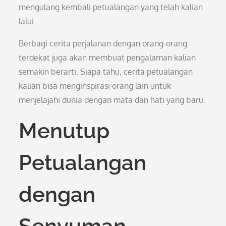
mengulang kembali petualangan yang telah kalian
lalui.
Berbagi cerita perjalanan dengan orang-orang
terdekat juga akan membuat pengalaman kalian
semakin berarti. Siapa tahu, cerita petualangan
kalian bisa menginspirasi orang lain untuk
menjelajahi dunia dengan mata dan hati yang baru.
Menutup
Petualangan
dengan