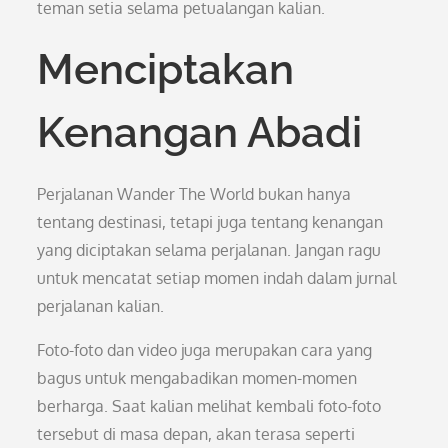
teman setia selama petualangan kalian.
Menciptakan
Kenangan Abadi
Perjalanan Wander The World bukan hanya
tentang destinasi, tetapi juga tentang kenangan
yang diciptakan selama perjalanan. Jangan ragu
untuk mencatat setiap momen indah dalam jurnal
perjalanan kalian.
Foto-foto dan video juga merupakan cara yang
bagus untuk mengabadikan momen-momen
berharga. Saat kalian melihat kembali foto-foto
tersebut di masa depan, akan terasa seperti