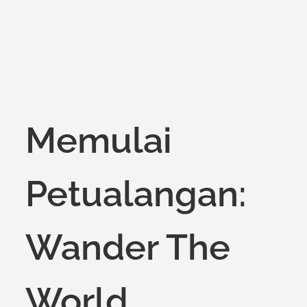
Memulai
Petualangan:
Wander The
World