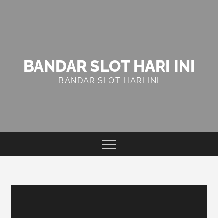
Skip
to
content
BANDAR SLOT HARI INI
BANDAR SLOT HARI INI