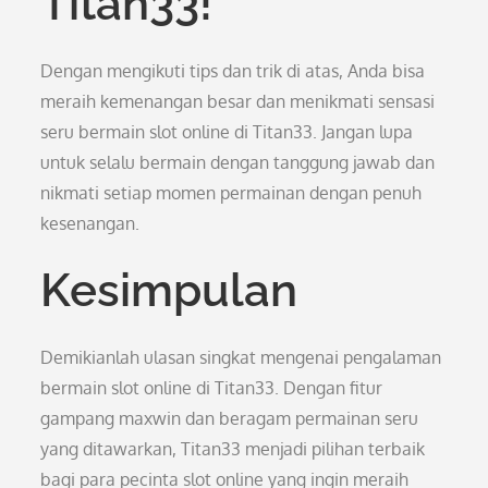
Titan33!
Dengan mengikuti tips dan trik di atas, Anda bisa
meraih kemenangan besar dan menikmati sensasi
seru bermain slot online di Titan33. Jangan lupa
untuk selalu bermain dengan tanggung jawab dan
nikmati setiap momen permainan dengan penuh
kesenangan.
Kesimpulan
Demikianlah ulasan singkat mengenai pengalaman
bermain slot online di Titan33. Dengan fitur
gampang maxwin dan beragam permainan seru
yang ditawarkan, Titan33 menjadi pilihan terbaik
bagi para pecinta slot online yang ingin meraih