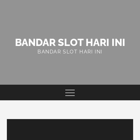
Skip
to
content
BANDAR SLOT HARI INI
BANDAR SLOT HARI INI