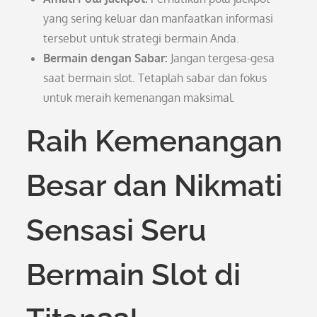
yang sering keluar dan manfaatkan informasi
tersebut untuk strategi bermain Anda.
Bermain dengan Sabar:
Jangan tergesa-gesa
saat bermain slot. Tetaplah sabar dan fokus
untuk meraih kemenangan maksimal.
Raih Kemenangan
Besar dan Nikmati
Sensasi Seru
Bermain Slot di