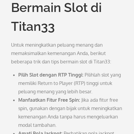
Bermain Slot di
Titan33
Untuk meningkatkan peluang menang dan
memaksimalkan kemenangan Anda, berikut
beberapa trik dan tips bermain slot di Titan33:
Pilih Slot dengan RTP Tinggi:
Pilihlah slot yang
memiliki Return to Player (RTP) tinggi untuk
peluang menang yang lebih besar.
Manfaatkan Fitur Free Spin:
Jika ada fitur free
spin, gunakan dengan bijak untuk meningkatkan
kemenangan Anda tanpa harus mengeluarkan
modal tambahan.
Amati Pola Jackpot:
Perhatikan pola jackpot