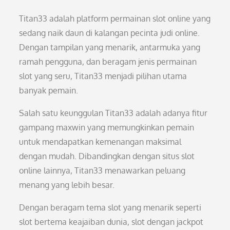
Titan33 adalah platform permainan slot online yang
sedang naik daun di kalangan pecinta judi online.
Dengan tampilan yang menarik, antarmuka yang
ramah pengguna, dan beragam jenis permainan
slot yang seru, Titan33 menjadi pilihan utama
banyak pemain.
Salah satu keunggulan Titan33 adalah adanya fitur
gampang maxwin yang memungkinkan pemain
untuk mendapatkan kemenangan maksimal
dengan mudah. Dibandingkan dengan situs slot
online lainnya, Titan33 menawarkan peluang
menang yang lebih besar.
Dengan beragam tema slot yang menarik seperti
slot bertema keajaiban dunia, slot dengan jackpot