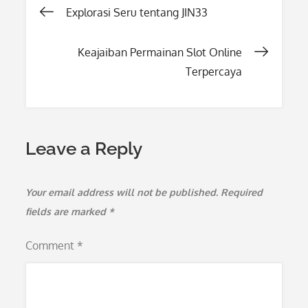
Post
Explorasi Seru tentang JIN33
navigation
Keajaiban Permainan Slot Online
Terpercaya
Leave a Reply
Your email address will not be published.
Required
fields are marked
*
Comment
*