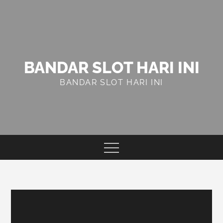
Skip
to
content
BANDAR SLOT HARI INI
BANDAR SLOT HARI INI