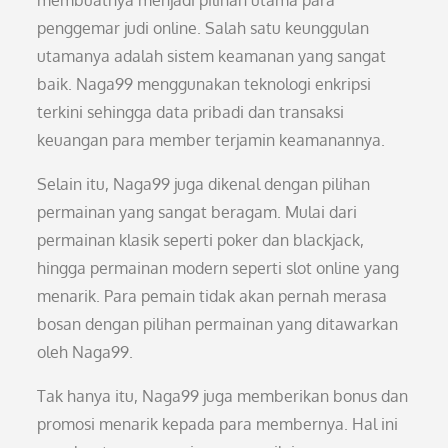
membuatnya menjadi pilihan utama para
penggemar judi online. Salah satu keunggulan
utamanya adalah sistem keamanan yang sangat
baik. Naga99 menggunakan teknologi enkripsi
terkini sehingga data pribadi dan transaksi
keuangan para member terjamin keamanannya.
Selain itu, Naga99 juga dikenal dengan pilihan
permainan yang sangat beragam. Mulai dari
permainan klasik seperti poker dan blackjack,
hingga permainan modern seperti slot online yang
menarik. Para pemain tidak akan pernah merasa
bosan dengan pilihan permainan yang ditawarkan
oleh Naga99.
Tak hanya itu, Naga99 juga memberikan bonus dan
promosi menarik kepada para membernya. Hal ini