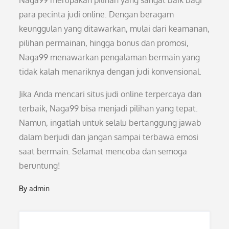
Naga99 merupakan pilihan yang sangat baik bagi
para pecinta judi online. Dengan beragam
keunggulan yang ditawarkan, mulai dari keamanan,
pilihan permainan, hingga bonus dan promosi,
Naga99 menawarkan pengalaman bermain yang
tidak kalah menariknya dengan judi konvensional.
Jika Anda mencari situs judi online terpercaya dan
terbaik, Naga99 bisa menjadi pilihan yang tepat.
Namun, ingatlah untuk selalu bertanggung jawab
dalam berjudi dan jangan sampai terbawa emosi
saat bermain. Selamat mencoba dan semoga
beruntung!
By
admin