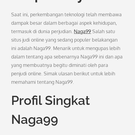
Saat ini, perkembangan teknologi telah membawa
dampak besar dalam berbagai aspek kehidupan,
termasuk di dunia perjudian.
Naga99
Salah satu
situs judi online yang sedang populer belakangan
ini adalah Naga99. Menarik untuk mengupas lebih
dalam tentang apa sebenarnya Naga99 ini dan apa
yang membuatnya begitu diminati oleh para
penjudi online. Simak ulasan berikut untuk lebih
memahami tentang Naga99.
Profil Singkat
Naga99