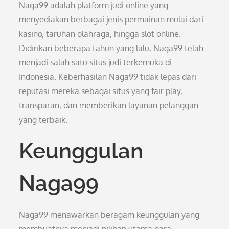
Naga99 adalah platform judi online yang
menyediakan berbagai jenis permainan mulai dari
kasino, taruhan olahraga, hingga slot online.
Didirikan beberapa tahun yang lalu, Naga99 telah
menjadi salah satu situs judi terkemuka di
Indonesia. Keberhasilan Naga99 tidak lepas dari
reputasi mereka sebagai situs yang fair play,
transparan, dan memberikan layanan pelanggan
yang terbaik.
Keunggulan
Naga99
Naga99 menawarkan beragam keunggulan yang