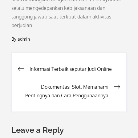
selalu mengedepankan kebijaksanaan dan
tanggung jawab saat terlibat dalam aktivitas
perjudian.
By
admin
Post
Informasi Terbaik seputar Judi Online
navigation
Dokumentasi Slot: Memahami
Pentingnya dan Cara Penggunaannya
Leave a Reply