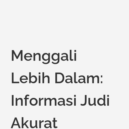
Menggali
Lebih Dalam:
Informasi Judi
Akurat