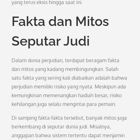
yang terus eksis hingga saat ini.
Fakta dan Mitos
Seputar Judi
Dalam dunia perjudian, terdapat beragam fakta
dan mitos yang kadang membingungkan. Salah
satu fakta yang sering kali diabaikan adalah bahwa
perjudian memiliki risiko yang nyata. Meskipun ada
kemungkinan memenangkan hadiah besar, risiko
kehilangan juga selalu mengintai para pemain.
Di samping fakta-fakta tersebut, banyak mitos juga
berkembang di seputar dunia judi. Misalnya,
anggapan bahwa sistem tertentu dapat menjamin