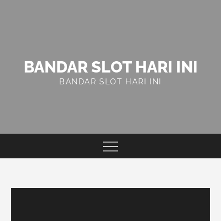
Skip
to
content
BANDAR SLOT HARI INI
BANDAR SLOT HARI INI