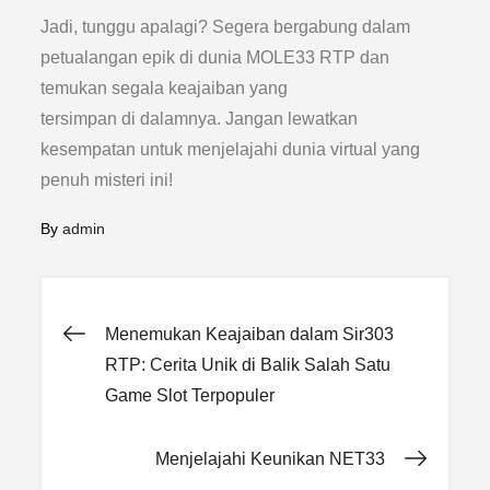
Jadi, tunggu apalagi? Segera bergabung dalam
petualangan epik di dunia MOLE33 RTP dan
temukan segala keajaiban yang
tersimpan di dalamnya. Jangan lewatkan
kesempatan untuk menjelajahi dunia virtual yang
penuh misteri ini!
By
admin
Post
Menemukan Keajaiban dalam Sir303
RTP: Cerita Unik di Balik Salah Satu
navigation
Game Slot Terpopuler
Menjelajahi Keunikan NET33