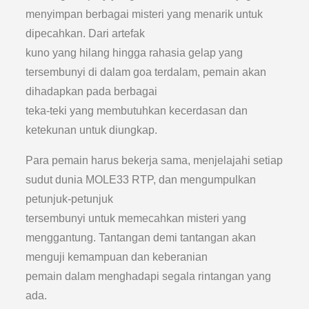
menyimpan berbagai misteri yang menarik untuk
dipecahkan. Dari artefak
kuno yang hilang hingga rahasia gelap yang
tersembunyi di dalam goa terdalam, pemain akan
dihadapkan pada berbagai
teka-teki yang membutuhkan kecerdasan dan
ketekunan untuk diungkap.
Para pemain harus bekerja sama, menjelajahi setiap
sudut dunia MOLE33 RTP, dan mengumpulkan
petunjuk-petunjuk
tersembunyi untuk memecahkan misteri yang
menggantung. Tantangan demi tantangan akan
menguji kemampuan dan keberanian
pemain dalam menghadapi segala rintangan yang
ada.