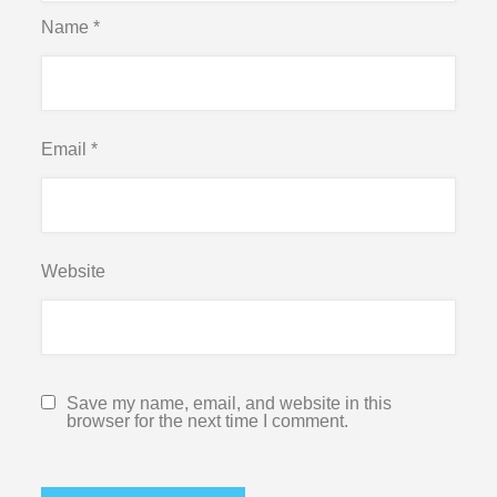
Name
*
Email
*
Website
Save my name, email, and website in this
browser for the next time I comment.