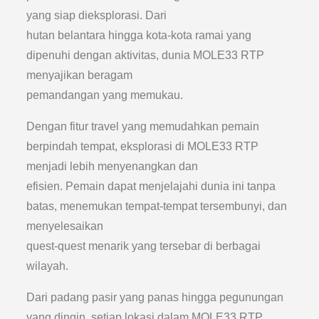
yang siap dieksplorasi. Dari
hutan belantara hingga kota-kota ramai yang
dipenuhi dengan aktivitas, dunia MOLE33 RTP
menyajikan beragam
pemandangan yang memukau.
Dengan fitur travel yang memudahkan pemain
berpindah tempat, eksplorasi di MOLE33 RTP
menjadi lebih menyenangkan dan
efisien. Pemain dapat menjelajahi dunia ini tanpa
batas, menemukan tempat-tempat tersembunyi, dan
menyelesaikan
quest-quest menarik yang tersebar di berbagai
wilayah.
Dari padang pasir yang panas hingga pegunungan
yang dingin, setiap lokasi dalam MOLE33 RTP