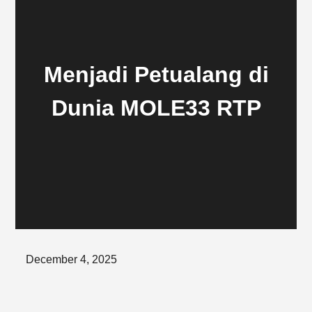
Menjadi Petualang di
Dunia MOLE33 RTP
Posted
December 4, 2025
on