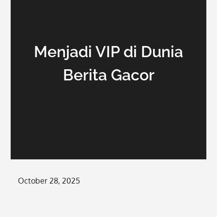
Menjadi VIP di Dunia
Berita Gacor
Posted
October 28, 2025
on