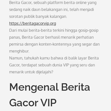
Berita Gacor, sebuah platform berita online yang
sedang naik daun belakangan ini, telah menjadi
sorotan publik banyak kalangan.
https://beritagacorvip.org
Dari mulai berita-berita terkini hingga gosip-gosip
panas, Berita Gacor berhasil menarik perhatian
pemirsa dengan konten-kontennya yang segar dan
menghibur.
Namun, tahukah kamu bahwa di balik layar Berita
Gacor, terdapat sebuah dunia VIP yang seru dan
menarik untuk dijelajahi?
Mengenal Berita
Gacor VIP