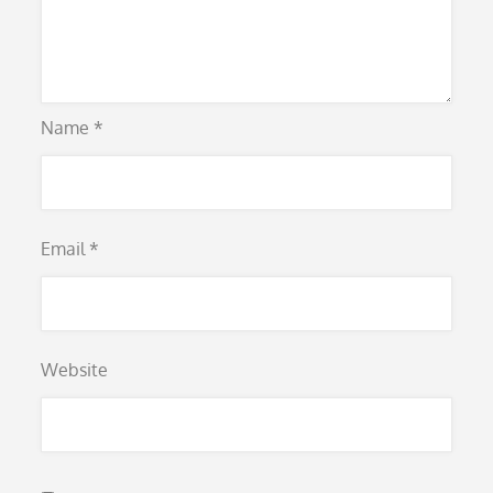
Name
*
Email
*
Website