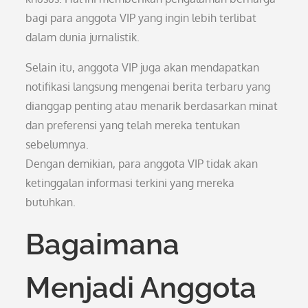
bagi para anggota VIP yang ingin lebih terlibat
dalam dunia jurnalistik.
Selain itu, anggota VIP juga akan mendapatkan
notifikasi langsung mengenai berita terbaru yang
dianggap penting atau menarik berdasarkan minat
dan preferensi yang telah mereka tentukan
sebelumnya.
Dengan demikian, para anggota VIP tidak akan
ketinggalan informasi terkini yang mereka
butuhkan.
Bagaimana
Menjadi Anggota