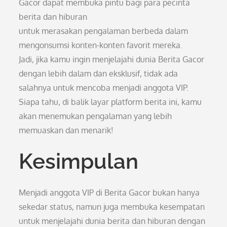
Gacor dapat membuka pintu bagi para pecinta
berita dan hiburan
untuk merasakan pengalaman berbeda dalam
mengonsumsi konten-konten favorit mereka.
Jadi, jika kamu ingin menjelajahi dunia Berita Gacor
dengan lebih dalam dan eksklusif, tidak ada
salahnya untuk mencoba menjadi anggota VIP.
Siapa tahu, di balik layar platform berita ini, kamu
akan menemukan pengalaman yang lebih
memuaskan dan menarik!
Kesimpulan
Menjadi anggota VIP di Berita Gacor bukan hanya
sekedar status, namun juga membuka kesempatan
untuk menjelajahi dunia berita dan hiburan dengan