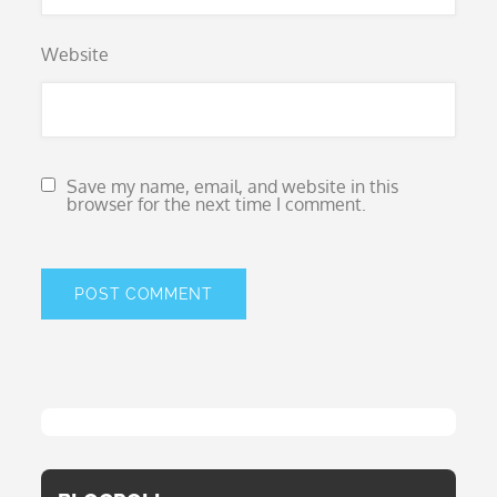
Website
Save my name, email, and website in this
browser for the next time I comment.