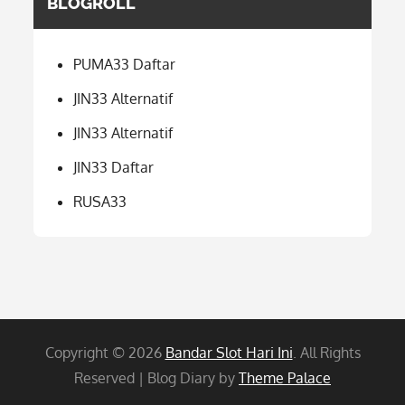
BLOGROLL
PUMA33 Daftar
JIN33 Alternatif
JIN33 Alternatif
JIN33 Daftar
RUSA33
Copyright © 2026
Bandar Slot Hari Ini
. All Rights
Reserved | Blog Diary by
Theme Palace