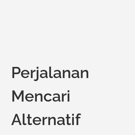
on
Perjalanan
Mencari
Alternatif