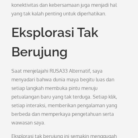
konektivitas dan kebersamaan juga menjadi hal
yang tak kalah penting untuk diperhatikan.
Eksplorasi Tak
Berujung
Saat menjelajahi RUSA33 Alternatif, saya
menyadari bahwa dunia maya begitu luas dan
setiap langkah membuka pintu menuju
petualangan baru yang tak terduga. Setiap klik,
setiap interaksi, memberikan pengalaman yang
berbeda dan memperkaya pengetahuan serta
wawasan saya.
Eksplorasi tak berujung ini semakin menggugah