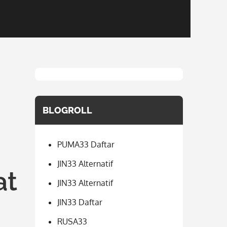
BLOGROLL
PUMA33 Daftar
JIN33 Alternatif
at
JIN33 Alternatif
JIN33 Daftar
RUSA33