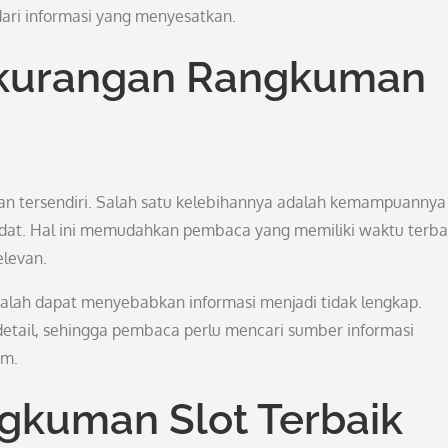
ari informasi yang menyesatkan.
ekurangan Rangkuman
an tersendiri. Salah satu kelebihannya adalah kemampuannya
padat. Hal ini memudahkan pembaca yang memiliki waktu terba
elevan.
adalah dapat menyebabkan informasi menjadi tidak lengkap.
etail, sehingga pembaca perlu mencari sumber informasi
am.
kuman Slot Terbaik