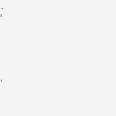
ten
if
ri