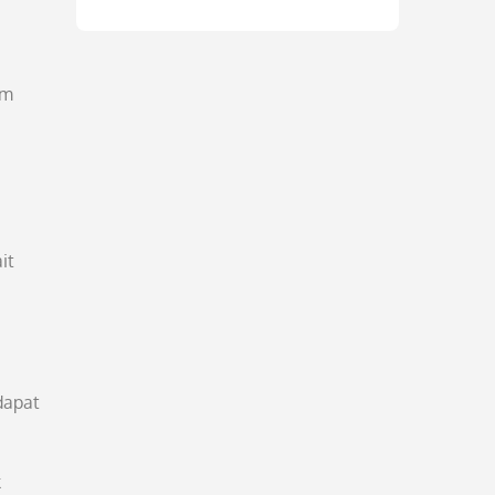
am
it
dapat
k