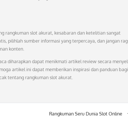
g rangkuman slot akurat, kesabaran dan ketelitian sangat
is, pilihlah sumber informasi yang terpercaya, dan jangan ra
unan konten.
aca diharapkan dapat menikmati artikel review secara menye
oga artikel ini dapat memberikan inspirasi dan panduan bagi
k tentang rangkuman slot akurat.
Rangkuman Seru Dunia Slot Online