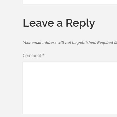
navigation
Leave a Reply
Your email address will not be published.
Required f
Comment
*