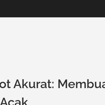
ot Akurat: Membu
 Acak