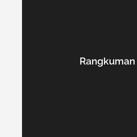
Rangkuman S