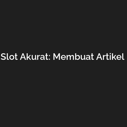
lot Akurat: Membuat Artikel