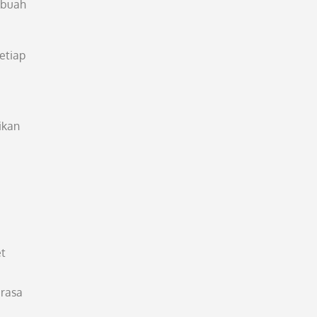
ebuah
etiap
ikan
et
rasa