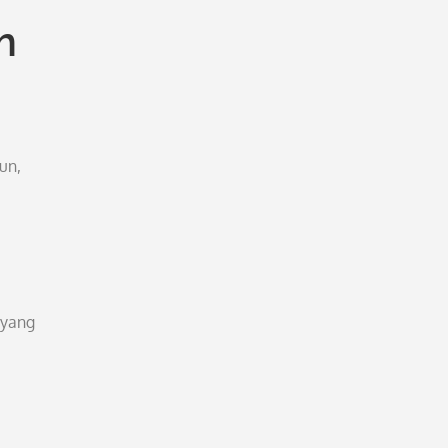
m
un,
ayang