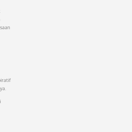
k
n
asaan
ratif
ya.
i