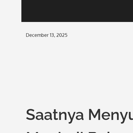
Posted
December 13, 2025
on
Saatnya Meny