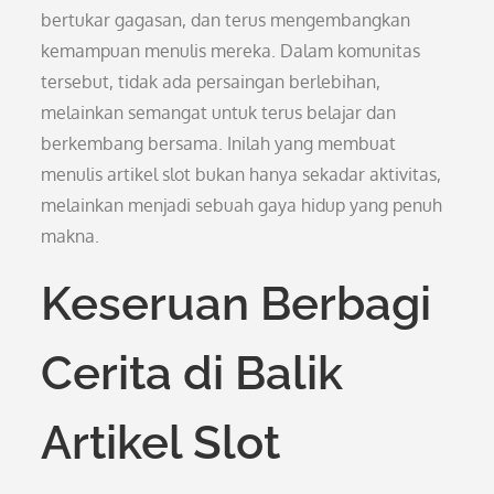
bertukar gagasan, dan terus mengembangkan
kemampuan menulis mereka. Dalam komunitas
tersebut, tidak ada persaingan berlebihan,
melainkan semangat untuk terus belajar dan
berkembang bersama. Inilah yang membuat
menulis artikel slot bukan hanya sekadar aktivitas,
melainkan menjadi sebuah gaya hidup yang penuh
makna.
Keseruan Berbagi
Cerita di Balik
Artikel Slot