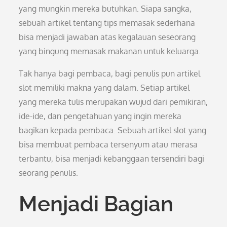
yang mungkin mereka butuhkan. Siapa sangka,
sebuah artikel tentang tips memasak sederhana
bisa menjadi jawaban atas kegalauan seseorang
yang bingung memasak makanan untuk keluarga.
Tak hanya bagi pembaca, bagi penulis pun artikel
slot memiliki makna yang dalam. Setiap artikel
yang mereka tulis merupakan wujud dari pemikiran,
ide-ide, dan pengetahuan yang ingin mereka
bagikan kepada pembaca. Sebuah artikel slot yang
bisa membuat pembaca tersenyum atau merasa
terbantu, bisa menjadi kebanggaan tersendiri bagi
seorang penulis.
Menjadi Bagian