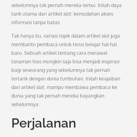
sebelumnya tak pernah mereka temui. Inilah daya
tarik utama dari artikel slot: kemudahan akses
informasi tanpa batas.
Tak hanya itu, variasi topik dalam artikel slot juga
membantu pembaca untuk terus belajar hal-hal
baru. Sebuah artikel tentang cara merawat
tanaman hias mungkin saja bisa menjadi inspirasi
bagi seseorang yang sebelumnya tak pernah
tertarik dengan dunia tumbuhan. Inilah keajaiban
dari artikel slot: mampu membawa pembaca ke
dunia yang tak pernah mereka bayangkan
sebelumnya.
Perjalanan