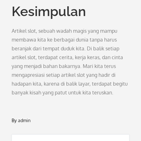
Kesimpulan
Artikel slot, sebuah wadah magis yang mampu
membawa kita ke berbagai dunia tanpa harus
beranjak dari tempat duduk kita. Di balik setiap
artikel slot, terdapat cerita, kerja keras, dan cinta
yang menjadi bahan bakarnya. Mari kita terus
mengapresiasi setiap artikel slot yang hadir di
hadapan kita, karena di balik layar, terdapat begitu
banyak kisah yang patut untuk kita teruskan.
By
admin