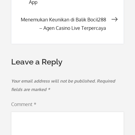
App
navigation
Menemukan Keunikan di Balik Bocil288
– Agen Casino Live Terpercaya
Leave a Reply
Your email address will not be published.
Required
fields are marked
*
Comment
*