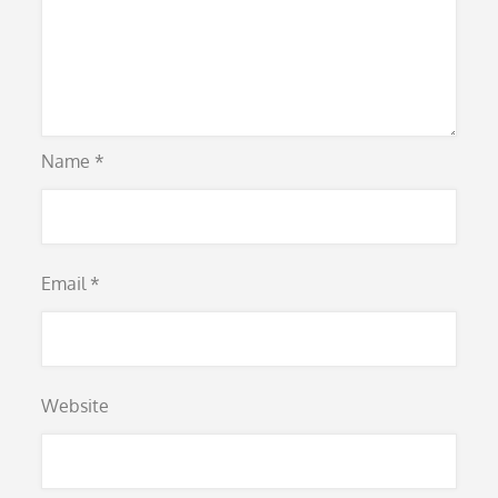
Name
*
Email
*
Website