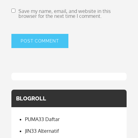
Save my name, email, and website in this
browser for the next time I comment.
BLOGROLL
PUMA33 Daftar
JIN33 Alternatif