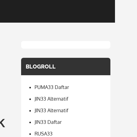
BLOGROLL
PUMA33 Daftar
JIN33 Alternatif
JIN33 Alternatif
k
JIN33 Daftar
RUSA33