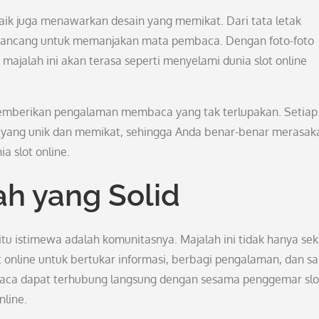
baik juga menawarkan desain yang memikat. Dari tata letak
dirancang untuk memanjakan mata pembaca. Dengan foto-foto
 majalah ini akan terasa seperti menyelami dunia slot online
a memberikan pengalaman membaca yang tak terlupakan. Setiap
ang unik dan memikat, sehingga Anda benar-benar merasak
 slot online.
h yang Solid
tu istimewa adalah komunitasnya. Majalah ini tidak hanya se
ot online untuk bertukar informasi, berbagi pengalaman, dan sa
baca dapat terhubung langsung dengan sesama penggemar slo
nline.