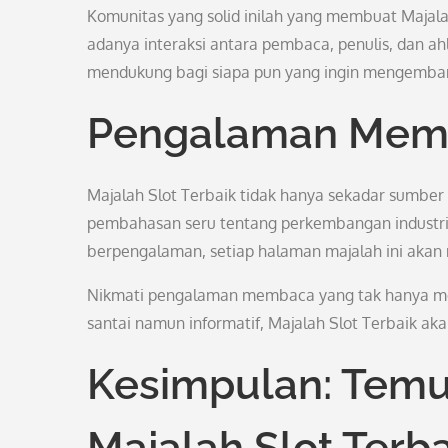
Komunitas yang solid inilah yang membuat Majalah
adanya interaksi antara pembaca, penulis, dan ahli
mendukung bagi siapa pun yang ingin mengemban
Pengalaman Memb
Majalah Slot Terbaik tidak hanya sekadar sumber 
pembahasan seru tentang perkembangan industri s
berpengalaman, setiap halaman majalah ini akan 
Nikmati pengalaman membaca yang tak hanya me
santai namun informatif, Majalah Slot Terbaik aka
Kesimpulan: Temu
Majalah Slot Terba