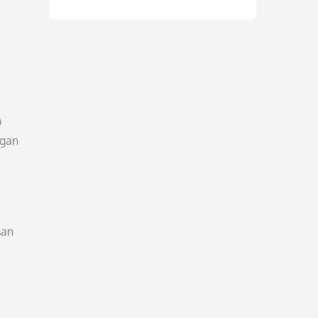
n
ngan
san