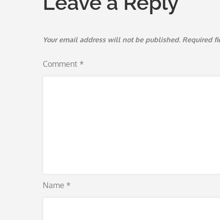
Leave a Reply
Your email address will not be published.
Required f
Comment
*
Name
*