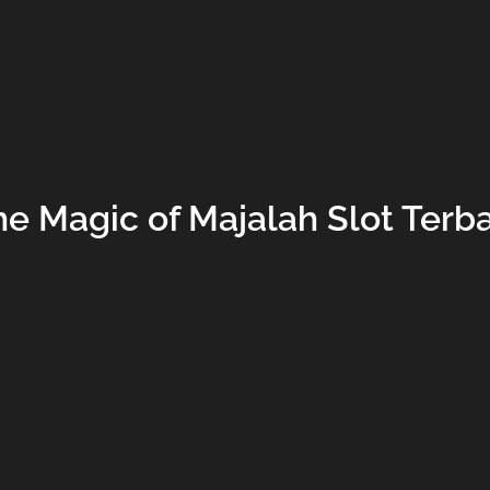
e Magic of Majalah Slot Terb