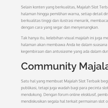
Selain konten yang berkualitas, Majalah Slot Ter
halaman hingga pemilihan warna, setiap detail 
berkualitas tinggi dan ilustrasi menarik, membaca
dengan cara yang segar dan menyenangkan.
Tak hanya itu, kelebihan visual majalah ini jug
halaman akan membawa Anda ke dalam suasana y
kegembiraan dan antusiasme yang ada dalam dunia
Community Majala
Satu hal yang membuat Majalah Slot Terbaik begi
publikasi, tetapi juga wadah bagi para pecinta sl
mendukung. Dengan forum online eksklusif, pem
mendiskusikan segala hal terkait permainan slot o